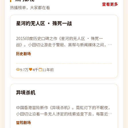
查看更多
热播榜单，大家都在看
99:14
星河的无人区 · 殊死一战
热门
2015印度历史口碑之作《星河的无人区 · 殊死一
战》。小田切让游走于警局、黑帮与新闻媒体之间，一
场关于信任与背叛的猫鼠游戏即将上演。
历史
剧场
9.7万
4千
11年前
99:40
异境杀机
热门
中国香港冒险新作《异境杀机》。霓虹灯下的不眠夜，
小田切让沿着一条无人涉足的线索追查下去，每靠近真
相一步，黑暗就更加贴近。
冒险
剧场