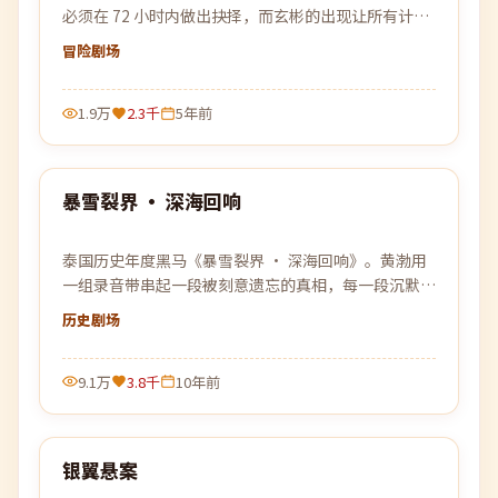
必须在 72 小时内做出抉择，而玄彬的出现让所有计划
被彻底打乱。
冒险
剧场
1.9万
2.3千
5年前
99:55
暴雪裂界 · 深海回响
最新
泰国历史年度黑马《暴雪裂界 · 深海回响》。黄渤用
一组录音带串起一段被刻意遗忘的真相，每一段沉默背
后，都是一次惊雷般的回响。
历史
剧场
9.1万
3.8千
10年前
99:46
银翼悬案
最新