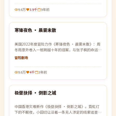
9.6万
3.9千
9年前
99:51
寒锋夜色 · 晨雾未散
热门
美国2022年度冒险力作《寒锋夜色 · 晨雾未散》：周
冬雨意外卷入一桩跨越十年的旧案，与张子枫的命运纠
缠在一起，真相比想象中更加危险。
冒险
剧场
9.6万
4千
3年前
99:50
极昼抉择 · 倒影之城
热门
中国香港灾难新作《极昼抉择 · 倒影之城》。霓虹灯
下的不眠夜，小田切让沿着一条无人涉足的线索追查下