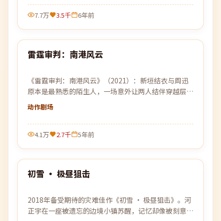
7.7万
3.5千
6年前
99:17
雷霆审判：南港风云
最新
《雷霆审判：南港风云》（2021）：新垣结衣与周迅
原本是最熟悉的陌生人，一场意外让两人结伴穿越层层
迷雾，去寻找彼此的答案。
动作
剧场
4.1万
2.7千
5年前
99:19
初雪 · 极昼狙击
最新
2018年备受期待的灾难佳作《初雪 · 极昼狙击》。河
正宇在一座被遗忘的边境小镇苏醒，记忆却像被刻意篡