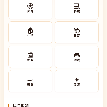
⚽
💻
体育
科技
🏠
📚
生活
教育
📰
🎮
新闻
游戏
🍳
✈️
美食
旅游
热门影视