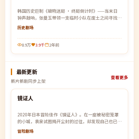
韩国历史巨制《破晓迷局 · 终局倒计时》——当末日
钟声敲响，张曼玉带领一支临时小队在废土之间寻找最
后的微光。
历史
剧场
8.9万
3.9千
2年前
最新更新
查看更多
新片新剧同步上架
95:16
镜证人
最新
2020年日本冒险佳作《镜证人》。在一座被秘密笼罩
的小城，袁泉试图揭开尘封的过往，却发现自己也已身
陷局中。
冒险
剧场