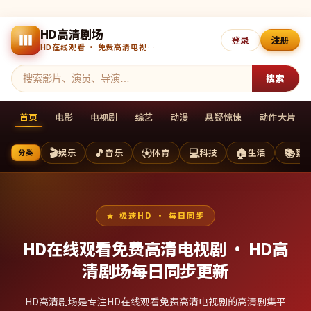
HD高清剧场
登录
注册
HD在线观看 · 免费高清电视剧 · 每日更新
搜索
首页
电影
电视剧
综艺
动漫
悬疑惊悚
动作大片
🎬
🎵
⚽
💻
🏠
📚
娱乐
音乐
体育
科技
生活
教
分类
极速HD · 每日同步
HD在线观看免费高清电视剧 ·
HD高
清剧场
每日同步更新
HD高清剧场是专注HD在线观看免费高清电视剧的高清剧集平