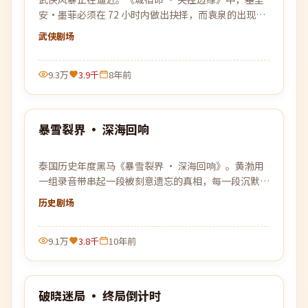
安·墨菲必须在 72 小时内做出抉择，而袁泉的出现让
所有计划被彻底打乱。
武侠
剧场
9.3万
3.9千
8年前
99:55
暴雪裂界 · 深海回响
热门
泰国历史年度黑马《暴雪裂界 · 深海回响》。黄渤用
一组录音带串起一段被刻意遗忘的真相，每一段沉默背
后，都是一次惊雷般的回响。
历史
剧场
9.1万
3.8千
10年前
99:20
破晓迷局 · 终局倒计时
热门