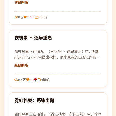
改，唯一线索是一张被烧毁的车票。
灾难
剧场
8万
3.6千
8年前
99:23
夜玩家 · 迷局重启
最新
悬疑风暴正在逼近。《夜玩家 · 迷局重启》中，倪妮
必须在 72 小时内做出抉择，而李秉宪的出现让所有计
划被彻底打乱。
悬疑
剧场
6.5万
3.2千
9年前
99:15
霓虹档案：寒锋出鞘
最新
冒险风暴正在逼近。《霓虹档案：寒锋出鞘》中，徐峥