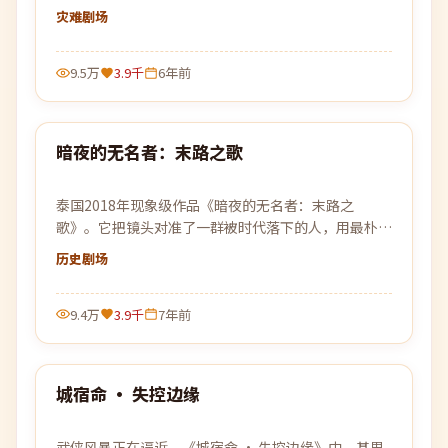
去，每靠近真相一步，黑暗就更加贴近。
灾难
剧场
9.5万
3.9千
6年前
99:45
暗夜的无名者：末路之歌
热门
泰国2018年现象级作品《暗夜的无名者：末路之
歌》。它把镜头对准了一群被时代落下的人，用最朴素
的方式还原了他们最不平凡的日常。
历史
剧场
9.4万
3.9千
7年前
99:42
城宿命 · 失控边缘
热门
武侠风暴正在逼近。《城宿命 · 失控边缘》中，基里