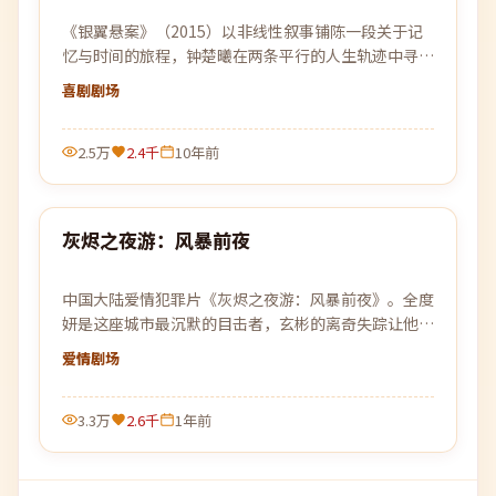
《银翼悬案》（2015）以非线性叙事铺陈一段关于记
忆与时间的旅程，钟楚曦在两条平行的人生轨迹中寻找
自我的答案。
喜剧
剧场
2.5万
2.4千
10年前
99:12
灰烬之夜游：风暴前夜
最新
中国大陆爱情犯罪片《灰烬之夜游：风暴前夜》。全度
妍是这座城市最沉默的目击者，玄彬的离奇失踪让他不
得不再次踏入早已离开的旧战场。
爱情
剧场
3.3万
2.6千
1年前